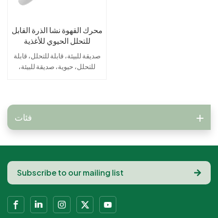
محرك القهوة نشا الذرة القابل
للتحلل الحيوي للأغذية
والحفلات
صديقة للبيئة، قابلة للتحلل، قابلة
للتحلل، حيوية، صديقة للبيئة،
أدوات مائدة بيولوجيةالمتجددة،
والموارد الطبيعية، والألياف النباتية،
واللب النباتي، وأدوات المائدة
المستدامةنشا الذرة، نشا الذرة
فئات
المختلط، دقيق الذرة، أدوات
المائدة المصنوعة من
الذرةللاستعمال مرة واحدة، المواد
الغذائية، خدمات الطعام، أدوات
المائدة الخاصة بخدمة الطعام،
العبوات