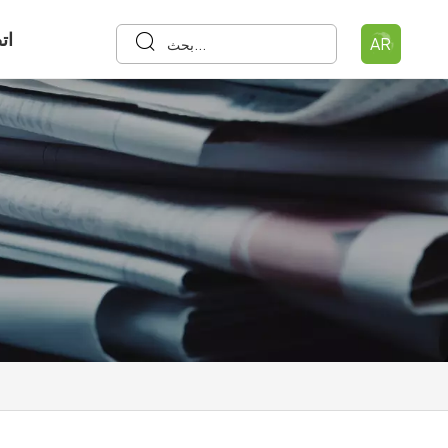
ات
AR