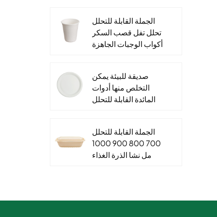
والتغليف الغذاء ورقة
الجملة القابلة للتحلل
الحاويات
تحلل تفل قصب السكر
أكواب الوجبات الجاهزة
&مخصص قصب السكر
صلصة كأس الأغطية
صديقة للبيئة يمكن
التخلص منها أدوات
المائدة القابلة للتحلل
لوحات نشا الذرة
للأطعمة الساخنة
الجملة القابلة للتحلل
والباردة
700 800 900 1000
مل نشا الذرة الغذاء
الحاويات صندوق الغداء
القابل للتصرف