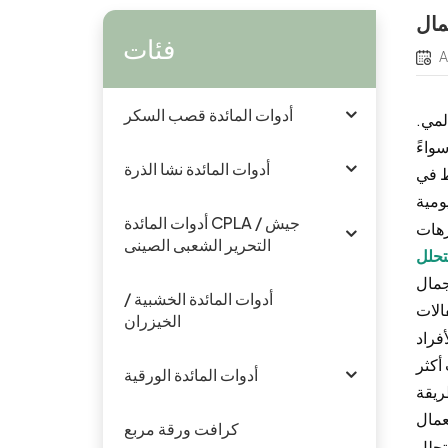
مال
فئات
A
أدوات المائدة قصب السكر
لمي.
واءً
أدوات المائدة نشا الذرة
ط في
أدوات المائدة CPLA / جيش
زهات
التحرير الشعبى الصينى
لتحلل
جمال
أدوات المائدة الخشبية /
الخيزران
فراد
أكثر
أدوات المائدة الورقية
ريقة
كرافت ورقة مربع
تحلل