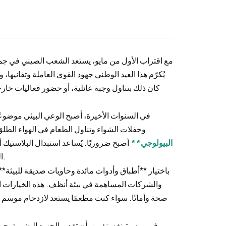
مع اقتراب الأول من مايو، يستعد الشعب الصيني في جميع أ
يُكرّم هذا العيد الوطني جهود القوى العاملة وتفانيه
كان ذلك بتناول وجبة عائلية، أو حضور فعاليات خار
في السنوات الأخيرة، أصبح الوعي البيئي موضوعًا
وحفلات الشواء وتناول الطعام في الهواء الطلق
البيولوجي
**
أصبح ضروريًا. يُساعد استبدال البلاستيك أ
الطبيعي لحدائقنا ومدننا وأريافنا، خاصةً خلال موسم الذروة للسفر والاحتفالات.
باختيار **أطباق وأدوات مائدة وحاويات صديقة للبيئة**
والشركات المساهمة في بيئة أنظف. هذه الخيارات ال
صحة وأمانًا. سواء كنت مطعمًا يستعد لازدحام موسم ال
في بيوسيتينغز، نؤمن بأن تقدير الجهود البشرية يجب