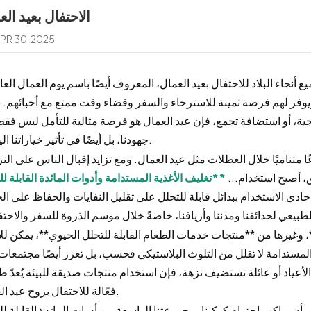
الاحتفال بعيد الع
PR 30, 2025
نحاء البلاد للاحتفال بعيد العمال، المعروف أيضًا باسم يوم العمال العا
ا، ويوفر لهم فرصة ثمينة للاسترخاء والسفر وقضاء وقت ممتع مع أحبائهم. س
جية، أو استضافة تجمع، فإن عيد العمال هو فرصة مثالية للتأمل ليس فق
جهودنا، بل أيضًا في تأثير خياراتنا اليومية.
 متناميًا خلال العطلات مثل عيد العمال. ومع تزايد إقبال الناس على الن
، أصبح استخدام...
**
تغليف الأغذية المستدامة وأدوات المائدة القابلة ل
حادي الاستخدام ببدائل قابلة للتحلل على تقليل النفايات والحفاظ على ال
، وغيرها من **منتجات خدمات الطعام القابلة للتحلل الحيوي**، يمكن للأ
مستدامة لا تقلل من التلوث البلاستيكي فحسب، بل تعزز أيضًا مجتمعات 
أعياد أو عائلة تستضيف نزهة، فإن استخدام منتجات صديقة للبيئة يُعدّ ط
فعّالة للاحتفال بروح عيد العمال.
 أن يواكب احترام كوكبنا. مجموعتنا الواسعة من أدوات المائدة القابلة لل