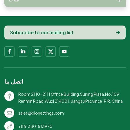
اتصل بنا
Room 2110-2111 Office Building,Suning Plaza,No.109
Renmin Road,Wuxi 214001, Jiangsu Province, P.R. China
sales@biosettings.com
+8613801513970