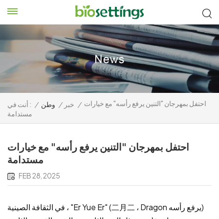
احتفل بمهرجان "التنين يرفع رأسه" مع خيارات
/
خبر
/
وطن
/
أنت في :
مستدامة
احتفل بمهرجان "التنين يرفع رأسه" مع خيارات
مستدامة
FEB 28, 2025
في الثقافة الصينية ، "Er Yue Er" (二月二 ، Dragon يرفع رأسه)