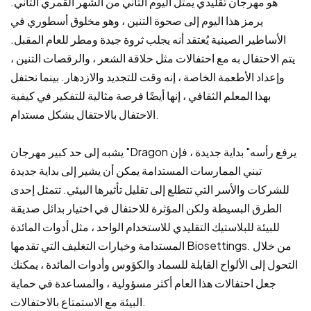
هو مهرجان تقليدي يمثل اليوم الثاني من الشهر القمري الثاني.
يرمز هذا اليوم إلى صحوة التنين ، وهو مخلوق أسطوري في
الأساطير الصينية يُعتقد أنه يجلب ثروة جيدة ومطر للعام المقبل.
يتم الاحتفال به مع احتفالات مثل حلاقة الشعر ، والرقصات التنين ،
وإعداد الأطعمة الخاصة ، إنه وقت للتجديد والازدهار. بينما نحتفل
بهذا المعلم الثقافي ، إنها أيضًا فرصة مثالية للتفكير في كيفية
الاحتفال بالاحتفال بشكل مستدام.
يشبه إلى حد كبير مهرجان "Dragon يرفع رأسه" بداية جديدة ، فإن
تبني الممارسات المستدامة يمكن أن يشير إلى بداية جديدة
للشركات والأسر التي تتطلع إلى تقليل تأثيرها البيئي. تتمثل إحدى
الطرق البسيطة ولكن المؤثرة للاحتفال في اختيار بدائل صديقة
للبيئة للبلاستيك التقليدي للاستخدام الواحد ، مثل أدوات المائدة
المستدامة وخيارات التغليف التي تقدمها Biosettings. من خلال
التحول إلى الألواح القابلة للسماد والكؤوس وأدوات المائدة ، يمكنك
جعل احتفالات هذا العام أكثر مسؤولية ، والمساعدة في حماية
البيئة مع الاستمتاع بالاحتفالات.