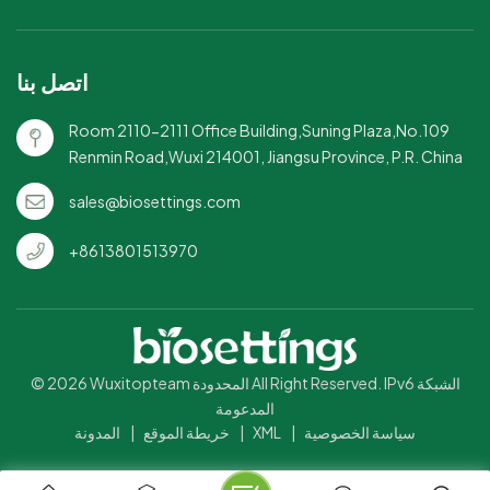
التقليدية التي تستخدم لمرة
واحدة.تصميم أنيق وبسيط: بمظهر
أنيق وطبيعي، تكمل هذه المجموعة
اتصل بنا
أنماط الحياة الصديقة للبيئة
وممارسات تناول الطعام
Room 2110-2111 Office Building,Suning Plaza,No.109
المستدامة.خفيفة الوزن وقابلة
Renmin Road,Wuxi 214001, Jiangsu Province, P.R. China
للحمل: مناسبة للاستخدام في
الخارج أو النزهات أو التخييم أو أي
sales@biosettings.com
مناسبة تتطلب أدوات مائدة متينة
للاستعمال مرة واحدة.قابلة للتحلل
+8613801513970
بعد الاستخدام: قابلة للتحلل
بالكامل في المنشآت الصناعية، مما
يقلل من النفايات ويدعم ممارسات
التخلص الصديقة للبيئة.
© 2026 Wuxitopteam المحدودة All Right Reserved. IPv6 الشبكة
المدعومة
سياسة الخصوصية
|
XML
|
خريطة الموقع
|
المدونة