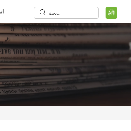
ات
AR