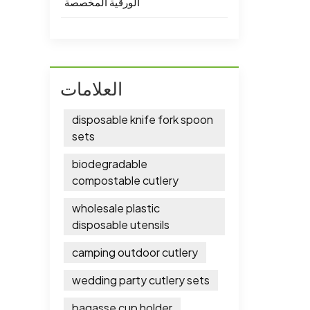
الورقية المخصصة
العلامات
disposable knife fork spoon
sets
biodegradable
compostable cutlery
wholesale plastic
disposable utensils
camping outdoor cutlery
wedding party cutlery sets
bagasse cup holder