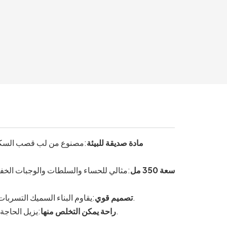
مادة صديقة للبيئة
سعة 350 مل
:مثالي للحساء والسلطات والوجبات الخفيفة
:يقاوم البناء السميك التسربات وانتقال الحرارة للأطعمة الساخنة/الباردة؛ ويمكن تكديسها للتخزين السهل.
تصميم قوي
:يزيل الحاجة إلى التنظيف؛ مناسب للشركات التي تهتم بالبيئة وتعطي الأولوية للاستدامة.
راحة يمكن التخلص منها