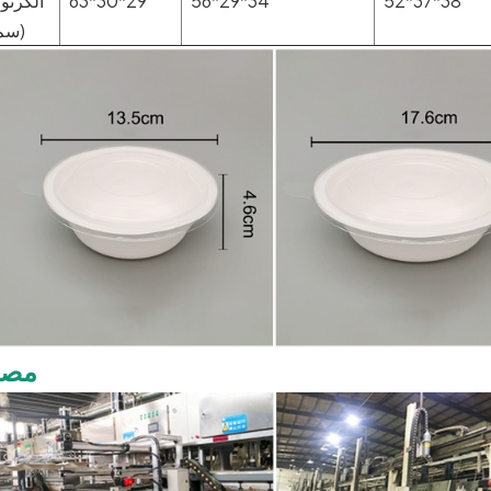
52*37*38
56*29*34
63*30*29
الكرتو
(سم
مصن