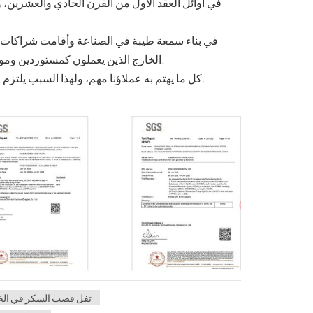
الخارج الذين يعملون كمستوردين وموزعين وتجار جملة وتجار تجزئة ومتاجر حفلات ومطاعم وفنادق وما إلى ذلك.
كل ما يهتم به عملاؤنا مهم، ولهذا السبب يلتزم عملاؤنا بنا من خلال الطلبات المتكررة وتطوير منتجات جديدة معنا باستمرار.
تفل قصب السكر في الخا