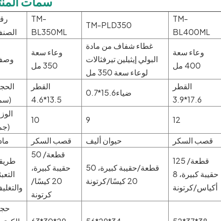
سمات المنت
TM-
TM-
رق
TM-PLD350
BL400ML
BL350ML
الصن
غطاء شفاف من مادة
وعاء سعة
وعاء سعة
البولي إيثيلين تيرفثالات
وصف
400 مل
350 مل
لوعاء سعة 350 مل
القطر
القطر
الحج
ضياء15.6*0.7
17.6*3.9
13.5*4.6
(سم
الوز
10
9
12
(جم
قصب السكر
حيوان أليف
قصب السكر
ماد
50 قطعة/
125 قطعة/
طريق
50 قطعة/حقيبة كبيرة،
حقيبة كبيرة،
حقيبة كبيرة، 8
التعبئ
20 كيسًا/كرتونة
20 كيسًا/
أكياس/كرتونة
والتغلي
كرتونة
حج