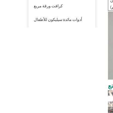
ن
كرافت ورقة مربع
)
أدوات مائدة سيليكون للأطفال
أدوات مائدة بلاستيكية
منتوجات جديدة
تفل قصب السكر
القابل للتحلل الحيوي
ع
PFAS Free 6 '' 7 "9"
10 '' لوحة مستديرة
صديقة للبيئة سداسية
سلطة السلطانيات مع