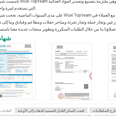
تأسست شركة Wuxi Topteam في أوائل العقد الأول من القرن الحادي والعشرين، وهي ملتزمة بتصني
التي تستخدم لمرة واحدة.
على مدى السنوات الماضية، نجحت شركة Wuxi Topteam في بناء سمعة طيبة في الصناعة وأقامت شراكات مع ال
شهاد
رج السلطانيات
قصب السكر القابل للتسميد للذهاب إلى الأوعية
العلامات :