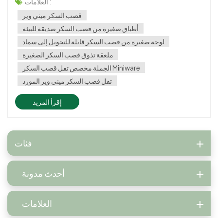
العملي تحظى بالاهتمام. ومن بين هؤلاء، Miniware قصب السكر تتميز
العلامات :
بخصائصها الطبيعية والصديقة للبيئة، مما...
قصب السكر ميني وير
أطباق صغيرة من قصب السكر صديقة للبيئة
لوحة صغيرة من قصب السكر قابلة للتحويل إلى سماد
ملعقة تذوق قصب السكر الصغيرة
الجملة مخصص تفل قصب السكر Miniware
تفل قصب السكر ميني وير المورد
إقرأ المزيد
فئات
أحدث مدونة
العلامات