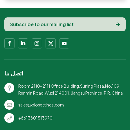
اتصل بنا
Room 2110-2111 Office Building,Suning Plaza,No.109
Renmin Road,Wuxi 214001, Jiangsu Province, P.R. China
sales@biosettings.com
+8613801513970