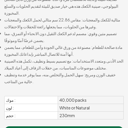
البيولوجي، صينية الكعك هذه هي خيار صديق للبيئة لتقديم الحلويات والسلع
المخبوزة.
مثالية للكعك والمعجنات: مقاس 22.86 سم مثالي لحمل الكعك والمعجنات
وغيرها من الحلويات، مما يجعلها رائعة للحفلات والاحتفالات.
تصميم متين وقوي: مصمم لدعم الكعك الثقيل دون الانحناء أو التمزق، مما
يضمن عرضًا آمنًا وموثوقًا.
مادة صالحة للطعام: مصنوعة من ورق عالي الجودة وآمن للطعام، مما يضمن
أنها آمنة للاتصال المباشر بإبداعاتك المخبوزة.
الحد الأدنى ومتعدد الاستخدامات: مع تصميم بسيط ونظيف، تكمل هذه الصينية
مختلف موضوعات المناسبات، من حفلات الزفاف إلى أعياد الميلاد.
خفيف الوزن ومريح: سهل الحمل والتخلص منه، مما يوفر خدمة وتنظيف
خالية من المتاعب.
40,000 packs
موك :
White or Natural
لون :
230mm
حجم :