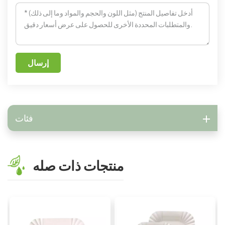
إرسال
فئات
منتجات ذات صله