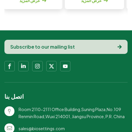
عرض المزيد
عرض المزيد
المشروبات🥂أكواب أنيقة
أدوات شرب عالية الجودة
شفافة:يُبرز ألوان
وموثوقة: تجمع بين المتانة
المشروبات مع تعزيز ديكور
والمظهر الأنيق📦 مناسب
الطاولة📦 مناسب للبيع
للبيع بالجملة: خيار ممتاز
بالجملة والتجزئة: حلول
للموزعين والفعاليات
فعّالة من حيث التكلفة
الكبيرة🥤 أكواب بلاستيكية
لأدوات الشرب الخاصة
شديدة التحمل: هيكل قوي
بالحفلات للمشترين بكميات
يمنع التشقق أو الانحناء🍹
كبيرة🎉 مثالي لمحطات
حلول تقديم الطعام
تقديم الطعام والمشروبات:
الاحترافية: مناسبة للحانات
مثالي للكوكتيلات والعصائر
والمطاعم وخدمات
والمشروبات الغازية
المناسبات💧 مصمم
والشاي المثلج والمشروبات
للمشروبات الباردة: مثالي
اتصل بنا
غير الكحولية🚫 بناء شديد
للعصائر والمشروبات
التحمل للاستخدام لمرة
الغازية والكوكتيلات والقهوة
Room 2110-2111 Office Building,Suning Plaza,No.109
واحدة: البلاستيك المتين
المثلجة والمشروبات
Renmin Road,Wuxi 214001, Jiangsu Province, P.R. China
يقاوم التشقق والانحناء أثناء
الغازية🎉 مثالي للحفلات
الاستخدام🏨 جاهزون
والمناسبات: مثالي لحفلات
sales@biosettings.com