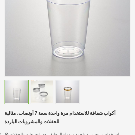
أكواب شفافة للاستخدام مرة واحدة سعة 7 أونصات، مثالية
للحفلات والمشروبات الباردة
🚫 استخدام مريح لمرة واحدة: سهولة التنظيف بعد التجمعات والحفلات