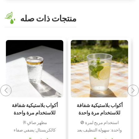
منتجات ذات صله
كوب بلاستيكي شفاف
أكواب بلاستيكية شفافة
مزين ببريق ذهبي، كوب
للاستخدام مرة واحدة
شفاف للاستخدام مرة
سعة 10 أونصات، أكواب
🏙️ تصميم أنيق لامع: تضفي
🚫 استخدام مريح لمرة
واحدة سعة 10 أونصات
متينة للحفلات
لمسات البريق الذهبي لمسة
واحدة: سهولة التنظيف بعد
للمشروبات الباردة
احتفالية فاخرة على خدمة
التجمعات والحفلات🏆