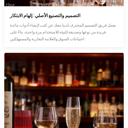
التصميم والتصنيع الأصلي: إلهام الابتكار
يعمل فريق التصميم المحترف لدينا معك عن كثب لإنشاء أدوات مائدة
فريدة من نوعها وصديقة للبيئة للاستخدام مرة واحدة، بناءً على
احتياجات السوق والعلامة التجارية والمستهلكين.