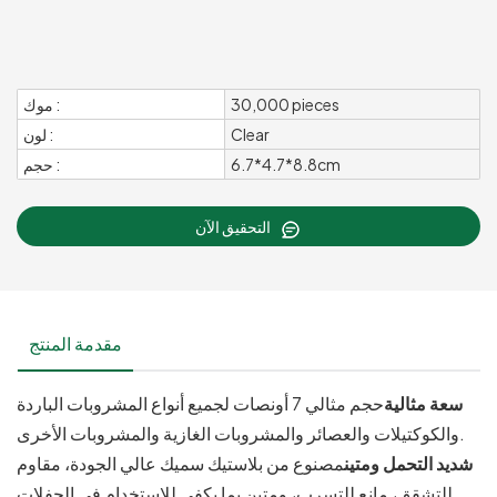
30,000 pieces
موك :
Clear
لون :
6.7*4.7*8.8cm
حجم :
التحقيق الآن
مقدمة المنتج
سعة مثالية
حجم مثالي 7 أونصات لجميع أنواع المشروبات الباردة
والكوكتيلات والعصائر والمشروبات الغازية والمشروبات الأخرى.
شديد التحمل ومتين
مصنوع من بلاستيك سميك عالي الجودة، مقاوم
للتشقق، مانع للتسرب، ومتين بما يكفي للاستخدام في الحفلات