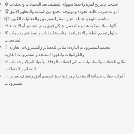
🚫 استخدام مريح لمرة واحدة: سهولة التنظيف بعد التجمعات والحفلات
🏆 أدوات شرب عالية الجودة وموثوقة: تجمع بين المتانة والمظهر الأنيق
📦 مناسب للبيع بالجملة: خيار ممتاز للموزعين والفعاليات الكبيرة
🥤 أكواب بلاستيكية شديدة التحمل: هيكل قوي يمنع التشقق أو الانحناء
🍹 حلول تقديم الطعام الاحترافية: مناسبة للحانات والمطاعم وخدمات
المناسبات
💧 مصمم للمشروبات الباردة: مثالي للعصائر والمشروبات الغازية
والكوكتيلات والقهوة المثلجة والمشروبات الغازية
🎉 مثالي للحفلات والمناسبات: مثالي لحفلات الزفاف وأعياد الميلاد وخدمات
الطعام والاحتفالات
✨ أكواب حفلات شفافة للاستخدام مرة واحدة: تصميم أنيق وشفاف لعرض
المشروبات