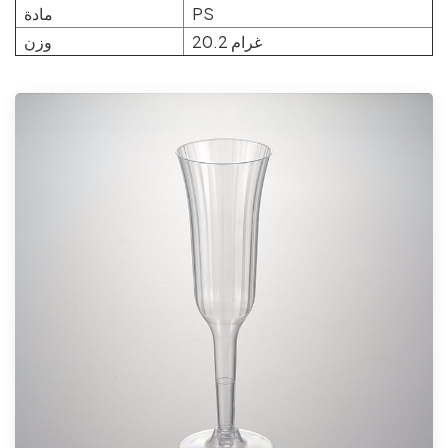
PS
مادة
20.2 غرام
وزن