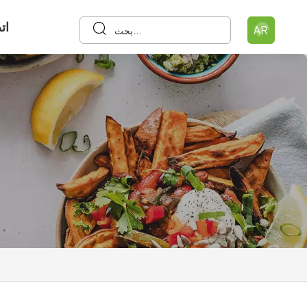
ات
AR