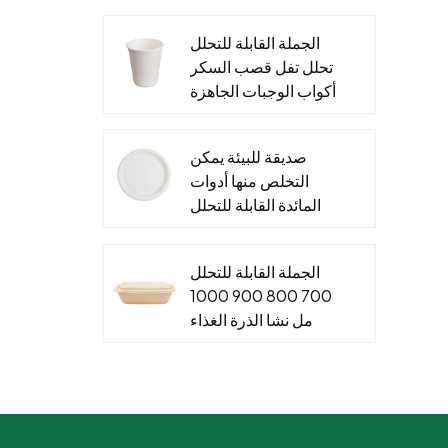
والتغليف الغذاء ورقة
الجملة القابلة للتحلل
الحاويات
تحلل تفل قصب السكر
أكواب الوجبات الجاهزة
&مخصص قصب السكر
صلصة كأس الأغطية
صديقة للبيئة يمكن
التخلص منها أدوات
المائدة القابلة للتحلل
لوحات نشا الذرة
للأطعمة الساخنة
الجملة القابلة للتحلل
والباردة
700 800 900 1000
مل نشا الذرة الغذاء
الحاويات صندوق الغداء
القابل للتصرف