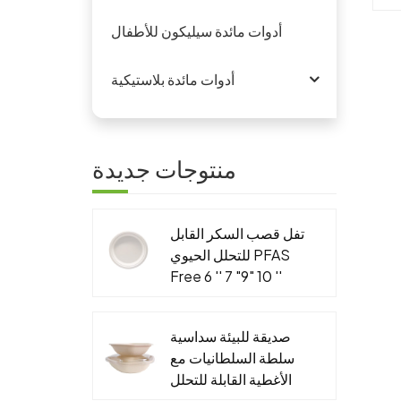
أدوات مائدة سيليكون للأطفال
ة
أدوات مائدة بلاستيكية
لل
ثوق
لفة
ناء
منتوجات جديدة
ثر
تفل قصب السكر القابل
اق
للتحلل الحيوي PFAS
عة
Free 6 '' 7 "9" 10 ''
-
لوحة مستديرة
صديقة للبيئة سداسية
سلطة السلطانيات مع
الأغطية القابلة للتحلل
الجاهزة التعبئة