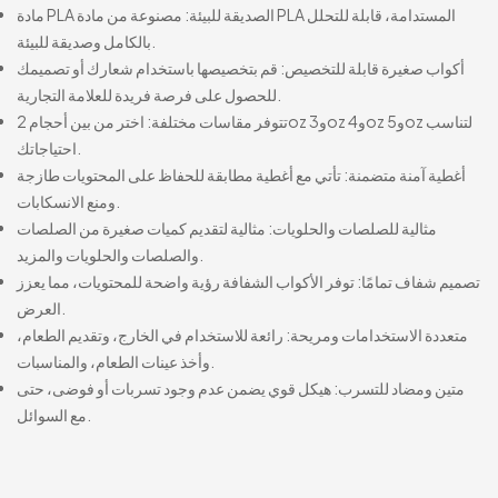
مادة PLA الصديقة للبيئة: مصنوعة من مادة PLA المستدامة، قابلة للتحلل
بالكامل وصديقة للبيئة.
أكواب صغيرة قابلة للتخصيص: قم بتخصيصها باستخدام شعارك أو تصميمك
للحصول على فرصة فريدة للعلامة التجارية.
تتوفر مقاسات مختلفة: اختر من بين أحجام 2oz و3oz و4oz و5oz لتناسب
احتياجاتك.
أغطية آمنة متضمنة: تأتي مع أغطية مطابقة للحفاظ على المحتويات طازجة
ومنع الانسكابات.
مثالية للصلصات والحلويات: مثالية لتقديم كميات صغيرة من الصلصات
والصلصات والحلويات والمزيد.
تصميم شفاف تمامًا: توفر الأكواب الشفافة رؤية واضحة للمحتويات، مما يعزز
العرض.
متعددة الاستخدامات ومريحة: رائعة للاستخدام في الخارج، وتقديم الطعام،
وأخذ عينات الطعام، والمناسبات.
متين ومضاد للتسرب: هيكل قوي يضمن عدم وجود تسربات أو فوضى، حتى
مع السوائل.