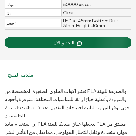
50000 pieces
موك :
Clear
لون :
UpDia.: 45mm Bottom Dia.:
حجم :
31mm Height: 40mm
التحقيق الآن
مقدمة المنتج
تعتبر أكواب الحلوى الصغيرة المخصصة من PLA والصديقة للبيئة
والمزودة بأغطية خيارًا رائعًا للمناسبات المختلفة. متوفرة بأحجام
2oz، 3oz، 4oz، و5oz، فهي توفر المرونة لتلبية احتياجات التقديم
الخاصة بك.
إن استخدام مادة PLA يجعلها خيارًا صديقًا للبيئة. PLA مشتق من
موارد متجددة وقابل للتحلل البيولوجي، مما يقلل من التأثير البيئي