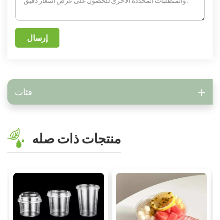
إرسال
فئات
منتجات ذات صله