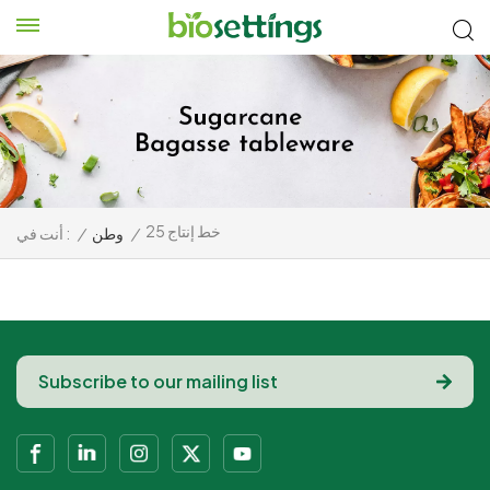
25 خط إنتاج
أنت في :
/
وطن
/