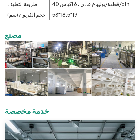
40 قطعة/بوليباغ عادي ، 6 أكياس/ctn
طريقة التغليف
58*18.5*19
حجم الكرتون (سم)
مصنع
خدمة مخصصة