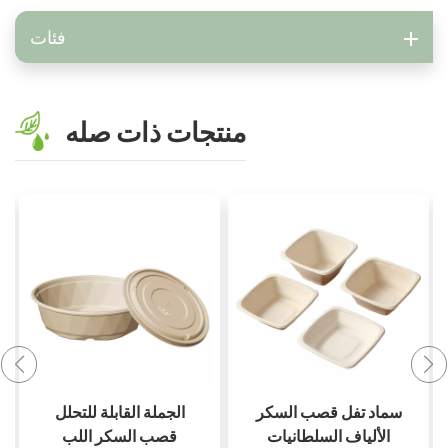
فئات
منتجات ذات صله
12 أوقية PFAS خالية
سماد تفل قصب السكر
من قصب السكر
الألياف السلطانيات