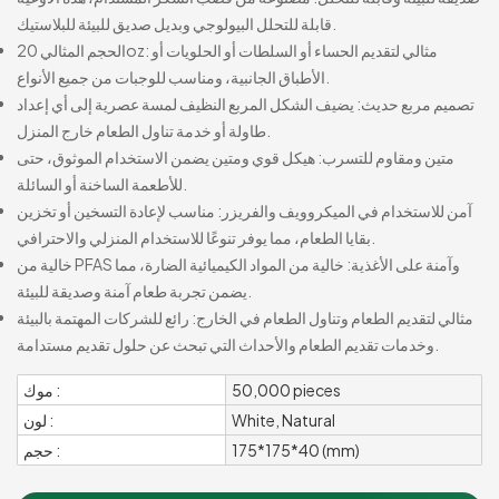
قابلة للتحلل البيولوجي وبديل صديق للبيئة للبلاستيك.
الحجم المثالي 20oz: مثالي لتقديم الحساء أو السلطات أو الحلويات أو
الأطباق الجانبية، ومناسب للوجبات من جميع الأنواع.
تصميم مربع حديث: يضيف الشكل المربع النظيف لمسة عصرية إلى أي إعداد
طاولة أو خدمة تناول الطعام خارج المنزل.
متين ومقاوم للتسرب: هيكل قوي ومتين يضمن الاستخدام الموثوق، حتى
للأطعمة الساخنة أو السائلة.
آمن للاستخدام في الميكروويف والفريزر: مناسب لإعادة التسخين أو تخزين
بقايا الطعام، مما يوفر تنوعًا للاستخدام المنزلي والاحترافي.
خالية من PFAS وآمنة على الأغذية: خالية من المواد الكيميائية الضارة، مما
يضمن تجربة طعام آمنة وصديقة للبيئة.
مثالي لتقديم الطعام وتناول الطعام في الخارج: رائع للشركات المهتمة بالبيئة
وخدمات تقديم الطعام والأحداث التي تبحث عن حلول تقديم مستدامة.
50,000 pieces
موك :
White, Natural
لون :
175*175*40 (mm)
حجم :