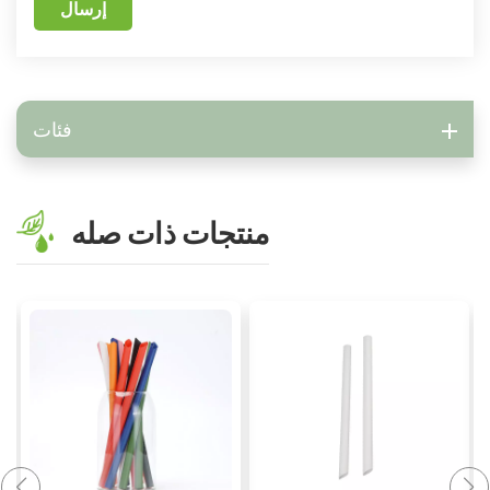
إرسال
فئات
منتجات ذات صله