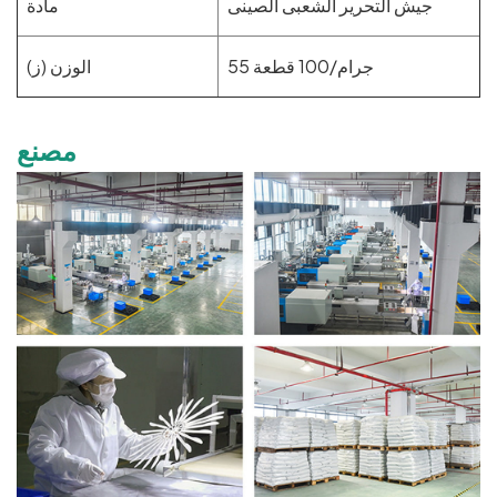
جيش التحرير الشعبى الصينى
مادة
55 جرام/100 قطعة
الوزن (ز)
مصنع